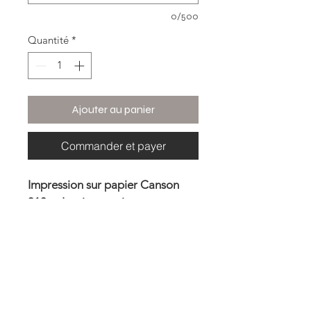
0/500
Quantité
*
Ajouter au panier
Commander et payer
Impression sur papier Canson 
310g : Les impressions sont 
réalisées dans un atelier lillois.
Photo encadrée : La photo 
imprimée sur papier Canson 
310g et sera encadrée par mes 
soins dans un cadre en bois noir. 
Impression sur aluminium : Le 