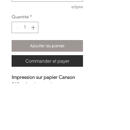
0/500
Quantité
*
Ajouter au panier
Commander et payer
Impression sur papier Canson 
310g : Les impressions sont 
réalisées dans un atelier lillois.
Photo encadrée : La photo 
imprimée sur papier Canson 
310g et sera encadrée par mes 
soins dans un cadre en bois noir. 
Impression sur aluminium : Le 